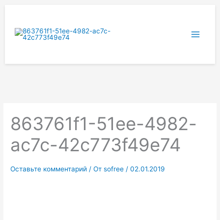
Перейти
к
содержимому
863761f1-51ee-4982-
ac7c-42c773f49e74
Оставьте комментарий
/ От
sofree
/
02.01.2019