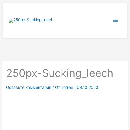
Перейти
к
содержимому
250px-Sucking_leech
Оставьте комментарий
/ От
sofree
/
09.10.2020