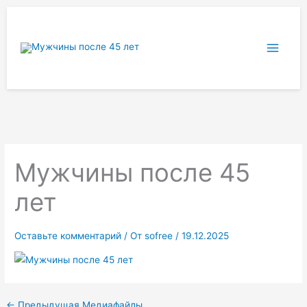
Перейти
к
содержимому
Мужчины после 45
лет
Оставьте комментарий
/ От
sofree
/
19.12.2025
←
Предыдущая Медиафайлы