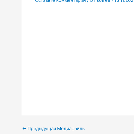
Оставьте комментарий
/ От
sofree
/
13.11.202
←
Предыдущая Медиафайлы