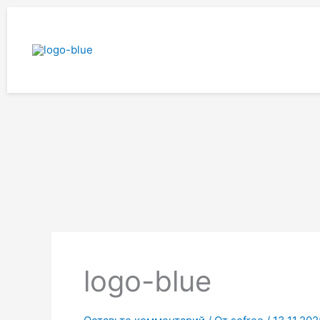
Перейти
к
содержимому
logo-blue