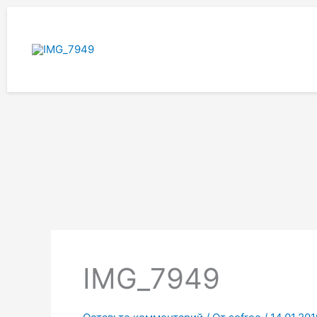
Перейти
к
содержимому
IMG_7949