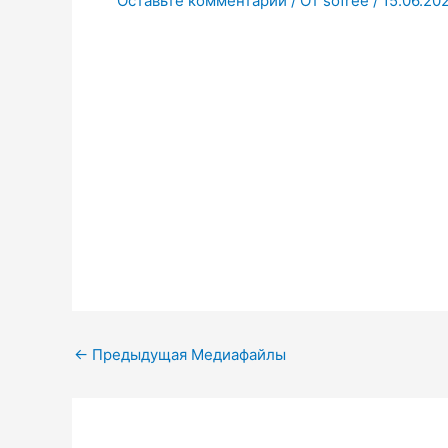
Оставьте комментарий
/ От
sofree
/
15.06.20
←
Предыдущая Медиафайлы