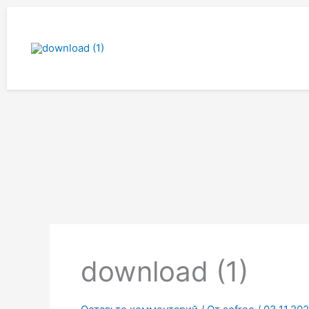
Перейти
к
содержимому
download (1)