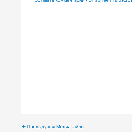
Оставьте комментарий
/ От
sofree
/
19.09.20
←
Предыдущая Медиафайлы